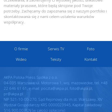
oczekiwania, a zaoferujemy Ci wysokiej jakości, unikatowe
materiały prasowe, które będą skrojone pod Twoje
potrzeby. Zachęcamy do zapoznania się z naszym portfolio i
skontaktowania się z nami celem ustalenia warunków
współpracy.
O firmie
Serwis TV
Foto
Wideo
Teksty
Kontakt
AKPA Polska Press Spółka z o.o.
04-035 Warszawa, ul. Motorowa 1, woj. mazowieckie, tel. +48
22 646 61 61, e-mail: poczta@akpa.pl, foto@akpa.pl,
pr@akpa.pl
NIP 521-10-00-270, Sąd Rejonowy dla m.st. Warszawy, XIV
Wydział Gospodarczy KRS 0000023945, Kapitał zakładowy
516.900,00 PLN (w całości opłacony)