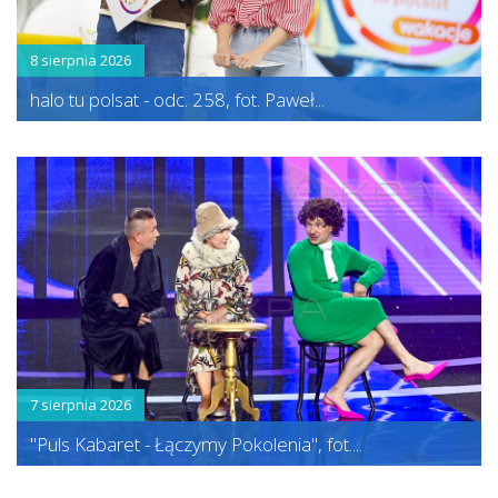
8 sierpnia 2026
halo tu polsat - odc. 258, fot. Paweł...
7 sierpnia 2026
"Puls Kabaret - Łączymy Pokolenia", fot....